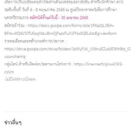
เพื่อการปรับเปลี่ยนพฤติกรรมด้านสิ่งแวดล้อมอย่างยั่งยืน สำหรับนักศึกษา สกร.
ระดับพื้นที่ วันที่ 6 - 8 พฤษภาคม 2568 ณ ศูนย์วิทยาศาสตร์เพื่อการศึกษา
นครศรีธรรมราช
สมัครได้ตั้งแต่วันนี้ - 30 เมษายน 2568
สมัครเข้าร่วม :
https://docs.google.com/forms/d/e/1FAIpQLSfbh-
BPdvsKQ4V37fUGogYdLsBmOjFezsFuX1FNo0QELAdJEg/viewform
รายละเอียดและหลักเกณฑ์การประกวด :
https://drive.google.com/drive/folders/1bWyFJA_i1NInuEZudJE3NhBd_i
usp=sharing
กลุ่มไลน์ สำหรับติดต่อประสานงานโครงการ :
https://line.me/ti/g/uwCW2-
csVm
-ไม่มีไฟล์ดาวน์โหลด-
ข่าวอื่นๆ