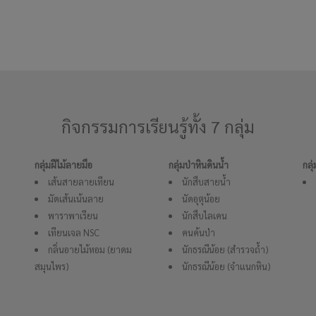
กิจกรรมการเรียนรู้ทั้ง 7 กลุ่ม
กลุ่มฝีไม้ลายมือ
กลุ่มป่าหินดินน้ำ
กลุ
เส้นสายลายเทียน
นักสืบสายน้ำ
มัดเส้นเน้นลาย
นัดอุตุน้อย
พาราพาเรียน
นักสืบไลเคน
เทียนเจล NSC
คนค้นป่า
กลิ่นอายไม้หอม (ยาดม
นักธรณีน้อย (สำรวจถ้ำ)
สมุนไพร)
นักธรณีน้อย (จำแนกหิน)